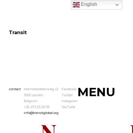
English
Transit
MENU
contact
Mechelsesteenweg 22
Facebook
A
S
3000 Leuven
Twitter
Belgium
Instagram
+32 473 25 29 59
YouTube
info@transitglobal.org
N