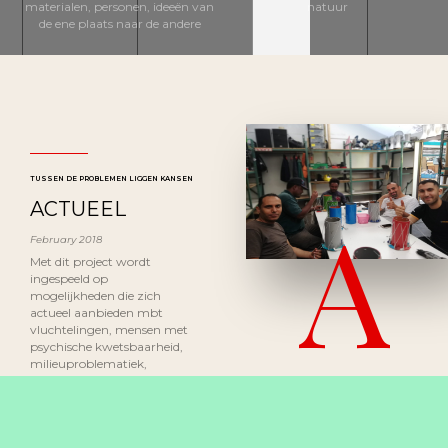
materialen, personen, ideeën van
natuur
de ene plaats naar de andere
TUSSEN DE PROBLEMEN LIGGEN KANSEN
A
ACTUEEL
February 2018
Met dit project wordt
ingespeeld op
mogelijkheden die zich
actueel aanbieden mbt
vluchtelingen, mensen met
psychische kwetsbaarheid,
milieuproblematiek,
techniek en kunst in het
onderwijs.