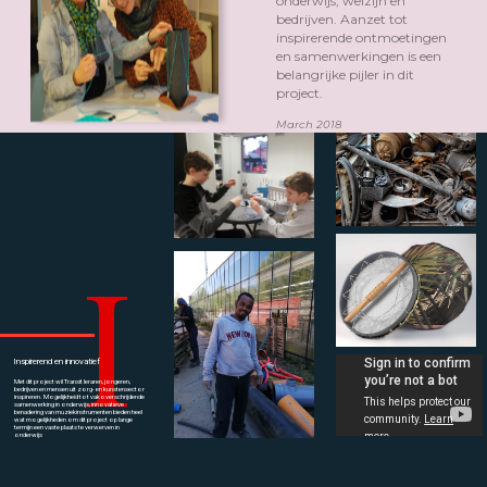
onderwijs, welzijn en
bedrijven. Aanzet tot
inspirerende ontmoetingen
en samenwerkingen is een
belangrijke pijler in dit
project.
March 2018
I
Inspirerend en innovatief
Met dit project wil Transit leraren, jongeren,
bedrijven en mensen uit zorg- en kunstensector
inspireren. Mogelijkheid tot vakoverschrijdende
samenwerking in onderwijs, innovatieve
benadering van muziekinstrumenten bieden heel
wat mogelijkheden om dit project op lange
termijn een vaste plaats te verwerven in
onderwijs