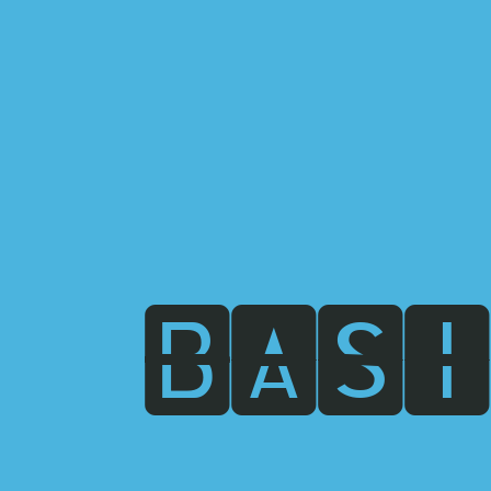
B
A
S
I