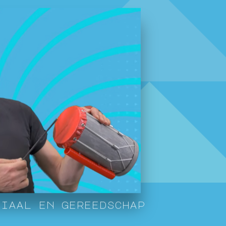
r
i
a
a
l
e
n
g
e
r
e
e
d
s
c
h
a
p