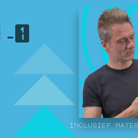
M
-
1
i
n
c
l
u
s
i
e
f
m
a
t
e