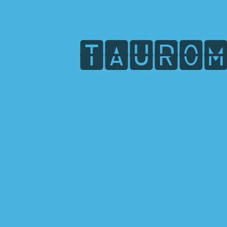
T
A
U
R
O