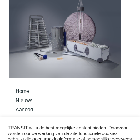
Home
Nieuws
Aanbod
Overzicht Instrumenten
TRANSIT wil u de best mogelijke content bieden. Daarvoor
Bouw je instrument
worden oor de werking van de site functionele cookies
Basis Methode Taurom
gebruikt die geen trackinginformatie of persoonlijke gegevens