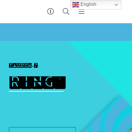
English
t
a
u
r
o
m
-
7
R
I
N
G
*