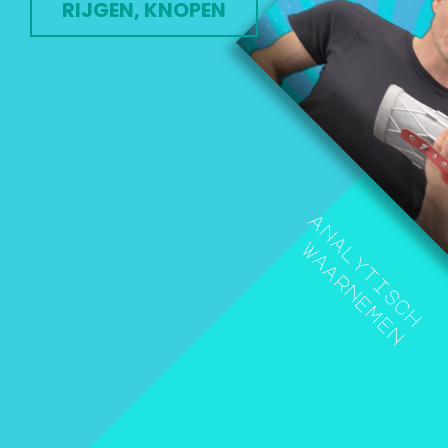
RIJGEN, KNOPEN
a
n
a
w
l
a
y
a
t
r
i
n
s
e
c
m
h
e
n