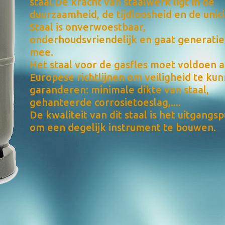
staal.De kracht van staalwerk ligt in de
duurzaamheid, de tijdloosheid en de unicit
Staal is onverwoestbaar,
onderhoudsvriendelijk en gaat generatie
mee.
Het staal voor de gasfles moet voldoen 
Europese richtlijnen om veiligheid te ku
garanderen: minimale dikte van staal,
gehanteerde corrosietoeslag,....
De kwaliteit van dit staal is het uitgangs
om een degelijk instrument te bouwen.