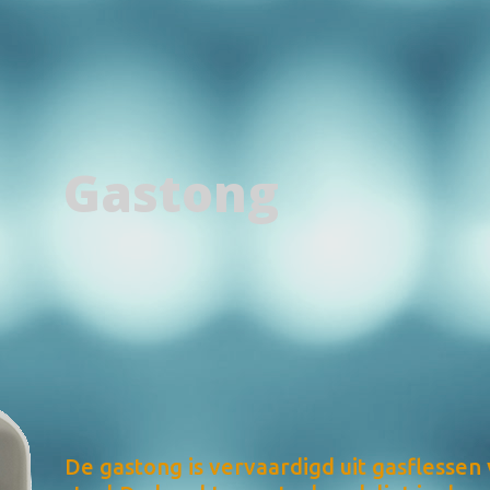
Gastong
De gastong is vervaardigd uit gasflessen