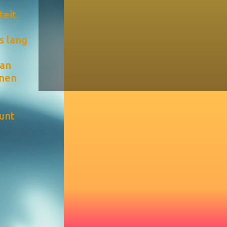
eit.
s lang
aan
nnen
punt