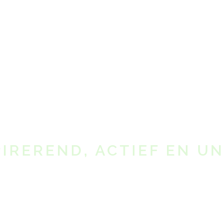
ontdekken
IMPRO
PIREREND, ACTIEF EN U