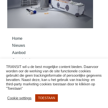
Home
Nieuws
Aanbod
Overzicht Instrumenten
TRANSIT wil u de best mogelijke content bieden. Daarvoor
Bouw je instrument
worden oor de werking van de site functionele cookies
Basis Methode Taurom
gebruikt die geen trackinginformatie of persoonlijke gegevens
bevatten. Naast deze, kan u het gebruik van tracking- en
third-party marketing cookies toestaan door te klikken op
"Toestaan"
Cookie settings
TOESTAAN