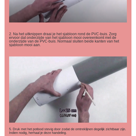
2. Na het uitknippen draai je het sjabloon rond de PVC-buis. Zorg
ervoor dat onderzijde van het sjabloon mooi overeenkomt met de
onderzijde van de PVC-buis. Normaal sluiten beide kanten van het
sjabloon mooi aan.
5. Druk met het potlood stevig door zodat de omtreklijnen degelijk zichtbaar zijn.
Indien nodig, herhaal je deze handeling.