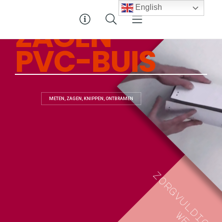
English
Z
A
G
E
N
P
V
C
-
B
U
I
S
METEN, ZAGEN, KNIPPEN, ONTBRAMEN
z
o
r
g
v
u
l
d
w
i
e