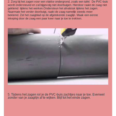
2. Zorg bij het zagen voor een vlakke ondergrond, zoals een tafel. De PVC-buis
wordt ondersteund en zal bijgevolg niet doorbuigen. Hierdoor raakt de zaag niet
geklemd tijdens het werken.Ondersteun het afvalstuk tijdens het zagen.
Naarmate het verder doorbuigt, raakt de zaag namelijk steeds meer
beklemd. Zet het zaagblad op de afgetekende zaaglijn. Maak een eerste
inkeping door de zaag een paar keer naar je toe te trekken.
5. Tijdens het zagen rol je de PVC-buis zachtjes naar je toe. Evenwel
zonder van je zaaglijn af te wijken. Blijf tot het einde zagen.