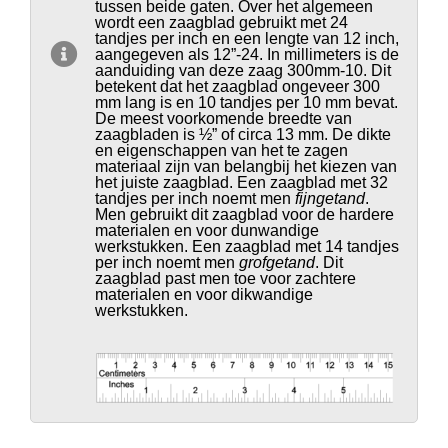
tussen beide gaten. Over het algemeen
wordt een zaagblad gebruikt met 24
tandjes per inch en een lengte van 12 inch,
aangegeven als 12”-24. In millimeters is de
aanduiding van deze zaag 300mm-10. Dit
betekent dat het zaagblad ongeveer 300
mm lang is en 10 tandjes per 10 mm bevat.
De meest voorkomende breedte van
zaagbladen is ½” of circa 13 mm. De dikte
en eigenschappen van het te zagen
materiaal zijn van belang
bij
het kiezen van
het juiste zaagblad. Een zaagblad met 32
tandjes per inch noemt men
fijngetand
.
Men gebruikt dit zaagblad voor de hardere
materialen en voor dunwandige
werkstukken. Een zaagblad met 14 tandjes
per inch noemt men
grofgetand
. Dit
zaagblad past men toe voor zachtere
materialen en voor dikwandige
werkstukken.