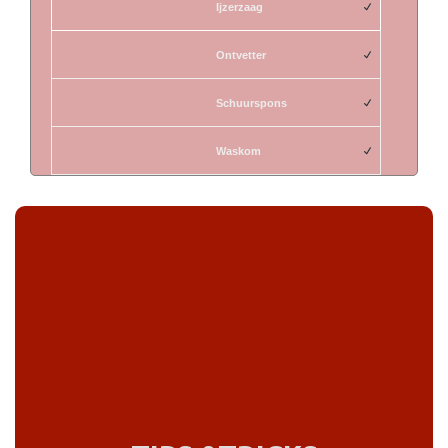
Ijzerzaag
Ontvetter
Schuurspons
Waskom