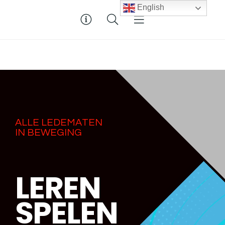
English
A
L
L
E
L
E
D
E
M
A
T
E
N
I
N
B
E
W
E
G
I
N
G
L
E
R
E
N
S
P
E
L
E
N