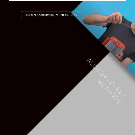
LINKEN NAAR DIVERSE MUZIEKSTIJLEN
a
u
d
i
o
v
i
m
s
e
u
t
e
h
l
o
e
d
e