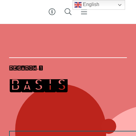
English
R
E
G
A
R
O
M
-
1
B
A
S
I
S