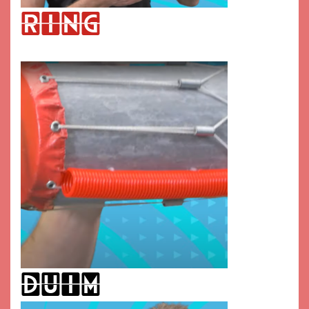
ring
duim