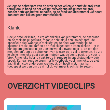
Je legt de achterkant van de stok op het vel en je houdt de stok vast
terwijl ook je hand op het vel ligt. Vervolgens sla je met die stok,
zonder hem van het vel te halen, op de rand van de trommel. Je hoort
dan echt een klik en geen trommelklank.
Klank
Hoe je rimclick klinkt, is erg afhankelijk van je trommel, de spanrand
en de stok die je gebruikt, maar je hebt altijd een ‘sweet spot’: de
specifieke plek waar je je stok legt en de hoek waaronder je de
spanrand raakt die samen de rimclick het beste laten klinken. Het is
handig om een keer uit te zoeken wat die sweet spot is, en om dan
met een stift om de achterkant van je stok op je vel te tekenen. Zo zie
je als je rimclicks gaat spelen meteen wat de beste positie is voor je
stok. Rimclicks hoor je vaak terug in
reggae
. In onderstaande video
speelt ‘Karigan reggae drummer’ bijvoorbeeld veel rimclicks. Je ziet
dat hij zijn stok andersom vasthoudt. Dit hoeft niet, maar kan
toegepast worden om de rimclick wat meer kracht bij te zetten.
OVERZICHT VIDEOCLIPS