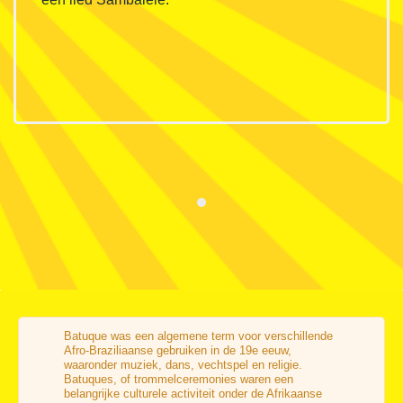
Batuque was een algemene term voor verschillende
Afro-Braziliaanse gebruiken in de 19e eeuw,
waaronder muziek, dans, vechtspel en religie.
Batuques, of trommelceremonies waren een
belangrijke culturele activiteit onder de Afrikaanse