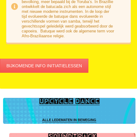
bevolking, meer bepaald bij de Yoruba’s. In Brazillie
ontwikkelt de batucada zich als een autonome stijl
met nieuwe moderne instrumenten. In de loop der
tijd evolueerde de batuque dans evolueerde in
verschillende vormen van samba, terwijl het
gevechtsspel geleidelijk werd geabsorbeerd door de
capoeira. Batuque werd ook de algemene term voor
Afro-Braziliaanse religie.
BIJKOMENDE INFO INITIATIELESSEN
UPCYCLE DANCE
ALLE LEDEMATEN IN BEWEGING