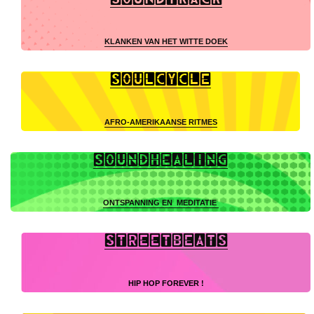
SOUNDTRACK
KLANKEN VAN HET WITTE DOEK
SOULCYCLE
AFRO-AMERIKAANSE RITMES
soundhealing
ONTSPANNING EN MEDITATIE
sTREETBEATS
HIP HOP FOREVER !