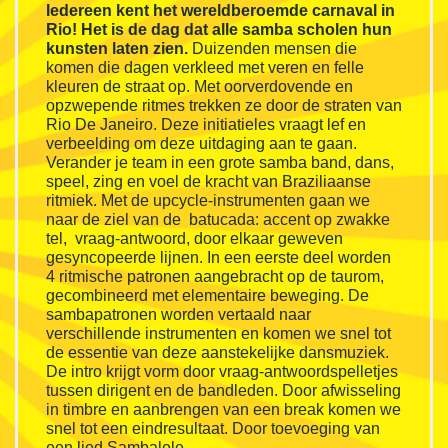
Iedereen kent het wereldberoemde carnaval in
Rio! Het is de dag dat alle samba scholen hun
kunsten laten zien.
Duizenden mensen die
komen die dagen verkleed met veren en felle
kleuren de straat op. Met oorverdovende en
opzwepende ritmes trekken ze door de straten van
Rio De Janeiro. Deze initiatieles vraagt lef en
verbeelding om deze uitdaging aan te gaan.
Verander je team in een grote samba band, dans,
speel, zing en voel de kracht van Braziliaanse
ritmiek. Met de upcycle-instrumenten gaan we
naar de ziel van de batucada: accent op zwakke
tel, vraag-antwoord, door elkaar geweven
gesyncopeerde lijnen. In een eerste deel worden
4 ritmische patronen aangebracht op de taurom,
gecombineerd met elementaire beweging. De
sambapatronen worden vertaald naar
verschillende instrumenten en komen we snel tot
de essentie van deze aanstekelijke dansmuziek.
De intro krijgt vorm door vraag-antwoordspelletjes
tussen dirigent en de bandleden. Door afwisseling
in timbre en aanbrengen van een break komen we
snel tot een eindresultaat. Door toevoeging van
een lied Sambalele.