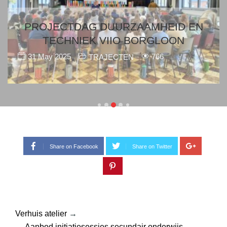
 EN
Share on Facebook
Share on Twitter
N
Verhuis atelier
→
←
Aanbod initiatiesessies secundair onderwijs