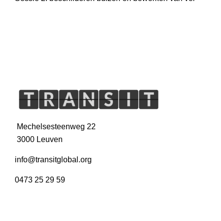
Share on Facebook
Share on Twitter
Ottertrotterfestival Mechelen
→
←
Woonzorgcentrum Hof van Egmont gaat circulair!
Sessie 2: beschilderen buizen en bewerken van vel