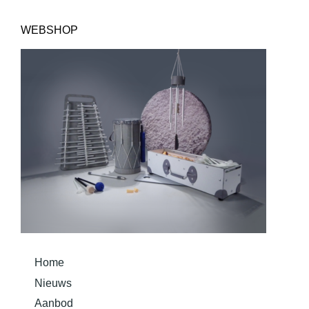
Mechelsesteenweg 22
3000 Leuven
info@transitglobal.org
0473 25 29 59
WEBSHOP