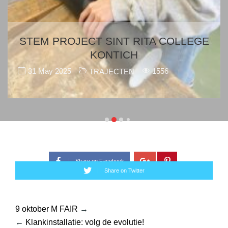
STEM PROJECT SINT RITA COLLEGE
KONTICH
31 May 2025
1556
TRAJECTEN
Share on Facebook
Share on Twitter
9 oktober M FAIR
→
←
Klankinstallatie: volg de evolutie!