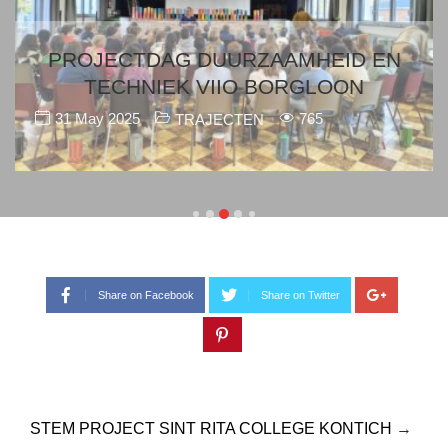
PROJECTDAG DUURZAAMHEID EN
TECHNIEK VIIO BORGLOON
31 May 2025
765
TRAJECTEN
Share on Facebook
Share on Twitter
STEM PROJECT SINT RITA COLLEGE KONTICH
→