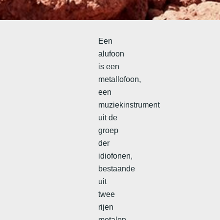
Een
alufoon
is een
metallofoon,
een
muziekinstrument
uit de
groep
der
idiofonen,
bestaande
uit
twee
rijen
metalen