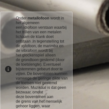
Onder
metallofoon
wordt in
het algemeen
een idiofoon verstaan waarbij
het trillen van een metalen
lichaam de klank doet
ontstaan .In tegenstelling tot
de xylofoon, de marimba en
de vibrafoon wordt bij
het glockenspiel alleen
de grondtoon gestemd (door
de toetslengte). Eventueel
bijstemmen gebeurt door te
vijlen. De boventonen kunnen
vanwege de geringe dikte van
de toetsen niet gestemd
worden. Muzikaal is dat geen
bezwaar, omdat
deze boventonen aan
de grens van het menselijk
gehoor liggen, waar