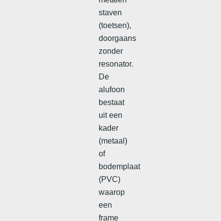
staven
(toetsen),
doorgaans
zonder
resonator.
De
alufoon
bestaat
uit een
kader
(metaal)
of
bodemplaat
(PVC)
waarop
een
frame