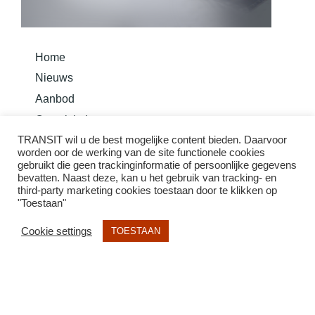
Home
Nieuws
Aanbod
Overzicht Instrumenten
TRANSIT wil u de best mogelijke content bieden. Daarvoor
Bouw je instrument
worden oor de werking van de site functionele cookies
Basis Methode Taurom
gebruikt die geen trackinginformatie of persoonlijke gegevens
bevatten. Naast deze, kan u het gebruik van tracking- en
third-party marketing cookies toestaan door te klikken op
"Toestaan"
Cookie settings
TOESTAAN