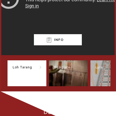
INFO
Loh Tarang
Bell plate
Lyra
DE ALUFOON: CONCREET