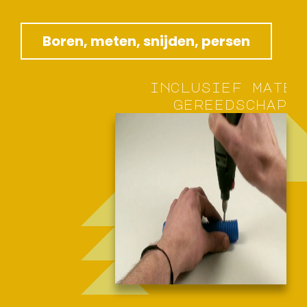
Boren, meten, snijden, persen
i
n
c
l
u
s
i
e
f
m
a
t
e
r
g
e
r
e
e
d
s
c
h
a
p