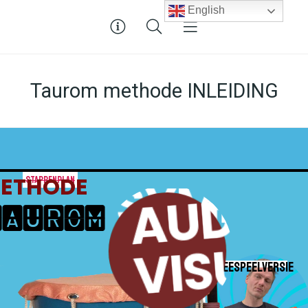
English
Taurom methode INLEIDING
ETHODE
Stappenplan
SYMBOLE
AUDIO-
TAUROM
EN
VISUEEL
MEESPEELVERSIE
NOTATIE