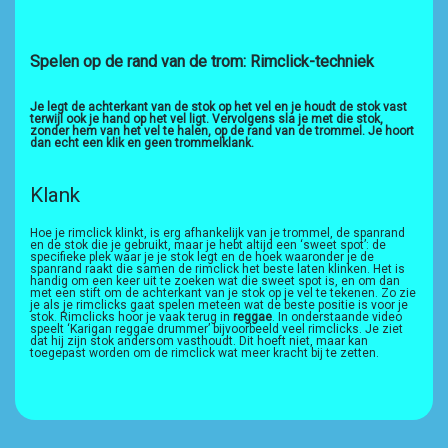
Spelen op de rand van de trom: Rimclick-techniek
Je legt de achterkant van de stok op het vel en je houdt de stok vast
terwijl ook je hand op het vel ligt. Vervolgens sla je met die stok,
zonder hem van het vel te halen, op de rand van de trommel. Je hoort
dan echt een klik en geen trommelklank.
Klank
Hoe je rimclick klinkt, is erg afhankelijk van je trommel, de spanrand
en de stok die je gebruikt, maar je hebt altijd een ‘sweet spot’: de
specifieke plek waar je je stok legt en de hoek waaronder je de
spanrand raakt die samen de rimclick het beste laten klinken. Het is
handig om een keer uit te zoeken wat die sweet spot is, en om dan
met een stift om de achterkant van je stok op je vel te tekenen. Zo zie
je als je rimclicks gaat spelen meteen wat de beste positie is voor je
stok. Rimclicks hoor je vaak terug in
reggae
. In onderstaande video
speelt ‘Karigan reggae drummer’ bijvoorbeeld veel rimclicks. Je ziet
dat hij zijn stok andersom vasthoudt. Dit hoeft niet, maar kan
toegepast worden om de rimclick wat meer kracht bij te zetten.